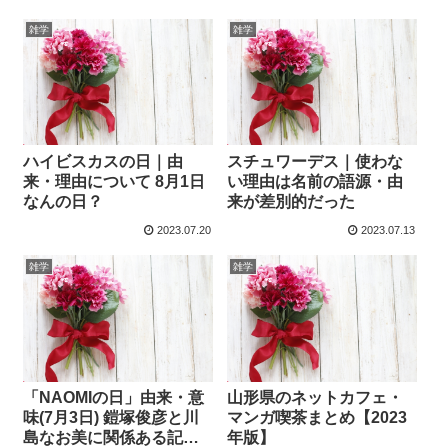
雑学
雑学
ハイビスカスの日｜由
スチュワーデス｜使わな
来・理由について 8月1日
い理由は名前の語源・由
なんの日？
来が差別的だった
2023.07.20
2023.07.13
雑学
雑学
「NAOMIの日」由来・意
山形県のネットカフェ・
味(7月3日) 鎧塚俊彦と川
マンガ喫茶まとめ【2023
島なお美に関係ある記念
年版】