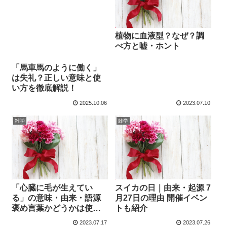
植物に血液型？なぜ？調
べ方と嘘・ホント
「馬車馬のように働く」
は失礼？正しい意味と使
い方を徹底解説！
2025.10.06
2023.07.10
雑学
雑学
「心臓に毛が生えてい
スイカの日｜由来・起源 7
る」の意味・由来・語源
月27日の理由 開催イベン
褒め言葉かどうかは使い
トも紹介
方次第
2023.07.17
2023.07.26