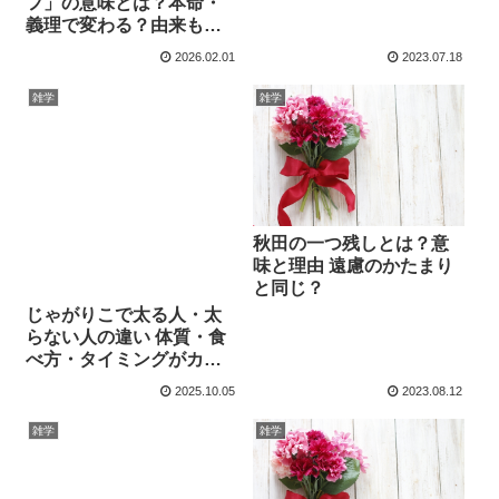
フ」の意味とは？本命・
義理で変わる？由来も解
説
2026.02.01
2023.07.18
雑学
雑学
秋田の一つ残しとは？意
味と理由 遠慮のかたまり
と同じ？
じゃがりこで太る人・太
らない人の違い 体質・食
べ方・タイミングがカ
ギ！
2025.10.05
2023.08.12
雑学
雑学