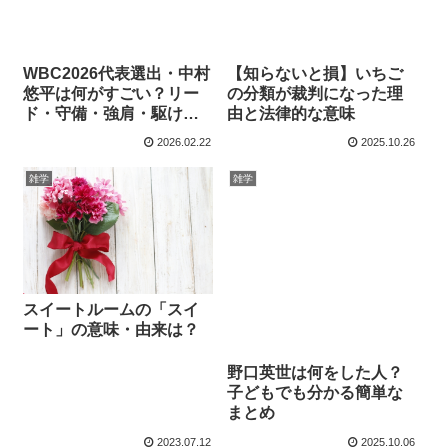
WBC2026代表選出・中村
【知らないと損】いちご
悠平は何がすごい？リー
の分類が裁判になった理
ド・守備・強肩・駆け引
由と法律的な意味
きを捕手目線で解説
2026.02.22
2025.10.26
雑学
雑学
スイートルームの「スイ
ート」の意味・由来は？
野口英世は何をした人？
子どもでも分かる簡単な
まとめ
2023.07.12
2025.10.06