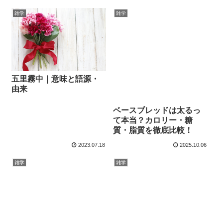
雑学
雑学
五里霧中｜意味と語源・
由来
ベースブレッドは太るっ
て本当？カロリー・糖
質・脂質を徹底比較！
2023.07.18
2025.10.06
雑学
雑学