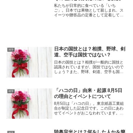
私たちが日常的に食べている「いち
ご」。日本では果物として親しまれ、ス
イーツや贈答品の定番として定着してい
ます。しかし、アメリカでは驚くことに
「野菜」として扱われていることをご存
じでしょうか。これは単なる言葉の違い
ではなく、植物学的・法律的・...
日本の国技とは？相撲、野球、剣
雑学
道、空手は国技ではない？
日本の国技とは？相撲が一般的に国技と
認識されていますが、国技ではないので
しょう？また、野球、剣道、空手も国技
と呼べるのでしょうか？この記事では、
それぞれのスポーツや武道が日本の国技
としてどのように位置づけられているか
「ハコの日」由来・起源 8月5日
を詳しく解説します。
雑学
の理由とイベントについて
8月5日は「ハコの日」。東京紙器工業組
合が制定した記念日です。この日にあわ
せてイベントがおこなわれています。こ
の記事では、「ハコの日」の由来、なぜ8
月5日なのか？またイベントについてくわ
しくご紹介します。
陸奥宗光とは？何をした人かを簡
雑学