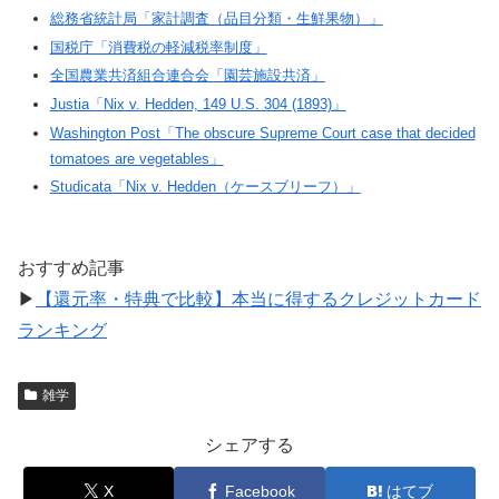
総務省統計局「家計調査（品目分類・生鮮果物）」
国税庁「消費税の軽減税率制度」
全国農業共済組合連合会「園芸施設共済」
Justia「Nix v. Hedden, 149 U.S. 304 (1893)」
Washington Post「The obscure Supreme Court case that decided
tomatoes are vegetables」
Studicata「Nix v. Hedden（ケースブリーフ）」
おすすめ記事
▶
【還元率・特典で比較】本当に得するクレジットカード
ランキング
雑学
シェアする
X
Facebook
はてブ