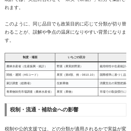
れます。
このように、同じ品目でも政策目的に応じて分類が切り替
わることが、誤解や争点の温床になりやすい背景になりま
す。
制度・場面
いちごの区分
農林水産省（生産振興・統計）
野菜（果実的野菜）
栽培特性や生産統計の
関税・通関（HSコード）
果実（第8類、例：0810.10）
国際標準に基づく品目
家計調査（総務省）
生鮮果物
消費支出の実態把握の
青果物卸売市場調査（農林水産省）
果実（果物）
市場での取扱慣行に即
税制・流通・補助金への影響
税制や公的支援では、どの分類が適用されるかで実益が変