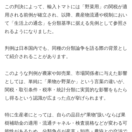
この判決によって、輸入トマトには「野菜用」の関税が適
用される前例が確立され、以降、農産物流通や税制におい
て「生活上の通念」を分類基準に据える先例として参照さ
れるようになりました。
判例は日本国内でも、同種の分類論争を語る際の背景とし
て紹介されることがあります。
このような判例が農家や卸売業、市場関係者に与えた影響
としては、単純に「果物か野菜か」という言葉の違いが、
関税・取引条件・税率・統計分類に実質的な影響をもたら
し得るという認識が広まった点が挙げられます。
特に生産者にとっては、自らの品目が“果物”扱いならば果
樹補助金の適用・流通チャネル・検査規格などが変わる可
能性があるため、分類争点が産直・卸売・農協との交渉で