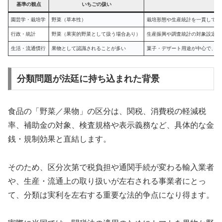
基準の観点
いちごの扱い
園芸学・栽培学
野菜（草本性）
栽培形態や生産統計を一貫して比
行政・統計
野菜（果実的野菜として扱う場合あり）
生産振興や調査統計の対象設定を
生活・流通慣行
果物として認識されることが多い
菓子・デザート用途が中心で、消
分類問題が法廷に持ち込まれた背景
食品の「野菜／果物」の区分は、関税、消費税の軽減税
率、補助金の対象、検査規格や表示義務など、具体的な金
銭・規制効果と直結します。
そのため、区分次第で税負担や通関手続が変わる輸入業者
や、生産・流通上の取り扱いが左右される事業者にとっ
て、分類は実利を左右する重要な法的争点になり得ます。