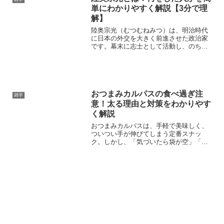
単にわかりやすく解説【3分で理
解】
陸奥宗光（むつむねみつ）は、明治時代
に日本の外交を大きく前進させた政治家
です。幕末に志士として活動し、のちに
外務大臣として不平等条約の改正を成し
遂げ、日本の国際的地位を高めた人物と
して知られています。当時、列強諸国と
の不平等な条約により、日...
おつまみカルパスの食べ過ぎ注
雑学
意！太る理由と対策をわかりやす
く解説
おつまみカルパスは、手軽で美味しく、
ついつい手が伸びてしまう定番スナッ
ク。しかし、「気づいたら袋が空」「な
んだか体が重い…」という経験はありま
せんか？実はカルパスは、高カロリー・
高脂質・高塩分という“三高おつまみ”。食
べ方次第で、ダイエット...