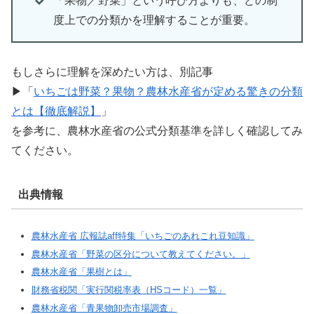
「果物／野菜」という呼び方よりも、どの制
度上での分類かを理解することが重要。
もしさらに理解を深めたい方は、別記事
▶「
いちごは野菜？果物？農林水産省が定める驚きの分類
とは【徹底解説】
」
を参考に、農林水産省の公式分類基準を詳しく確認してみ
てください。
出典情報
農林水産省 広報誌aff特集「いちごのあれこれ豆知識」
農林水産省「野菜の区分について教えてください。」
農林水産省「果樹とは」
財務省税関「実行関税率表（HSコード）一覧」
農林水産省「青果物卸売市場調査」