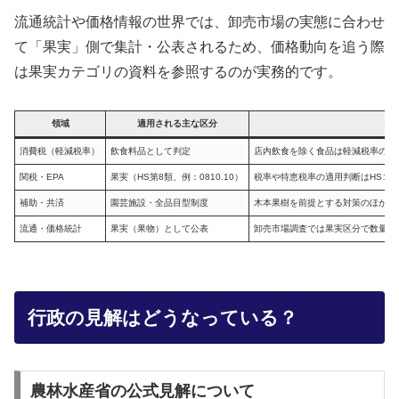
流通統計や価格情報の世界では、卸売市場の実態に合わせ
て「果実」側で集計・公表されるため、価格動向を追う際
は果実カテゴリの資料を参照するのが実務的です。
領域
適用される主な区分
消費税（軽減税率）
飲食料品として判定
店内飲食を除く食品は軽減税率の対
関税・EPA
果実（HS第8類、例：0810.10）
税率や特恵税率の適用判断はHSコ
補助・共済
園芸施設・全品目型制度
木本果樹を前提とする対策のほか、
流通・価格統計
果実（果物）として公表
卸売市場調査では果実区分で数量・
行政の見解はどうなっている？
農林水産省の公式見解について