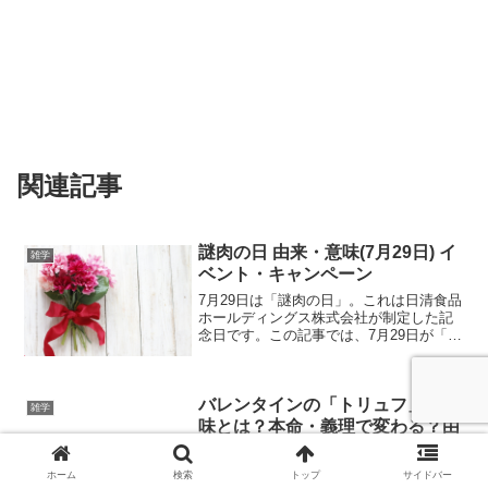
関連記事
謎肉の日 由来・意味(7月29日) イ
雑学
ベント・キャンペーン
7月29日は「謎肉の日」。これは日清食品
ホールディングス株式会社が制定した記
念日です。この記事では、7月29日が「謎
肉の日」になった由来・理由や「謎肉の
日」にちなんだイベント・キャンペーン
について紹介します。
バレンタインの「トリュフ」の意
雑学
味とは？本命・義理で変わる？由
来も解説
バレンタインにトリュフを贈ると「高級
ホーム
検索
トップ
サイドバー