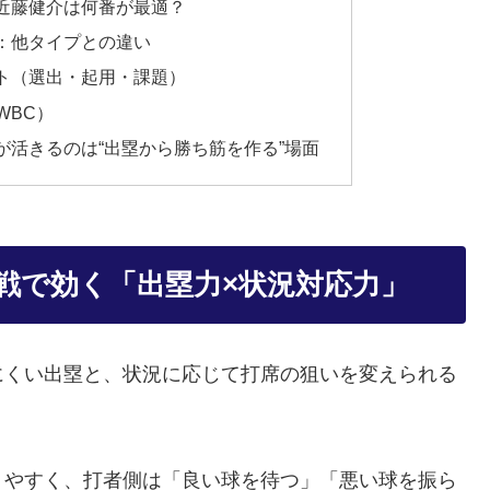
の近藤健介は何番が最適？
件：他タイプとの違い
ント（選出・起用・課題）
WBC）
介が活きるのは“出塁から勝ち筋を作る”場面
戦で効く「出塁力×状況対応力」
にくい出塁と、状況に応じて打席の狙いを変えられる
りやすく、打者側は「良い球を待つ」「悪い球を振ら