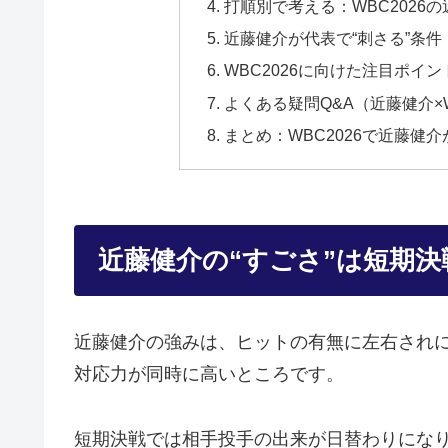
打順別で考える：WBC2026
近藤健介が代表で“刺さる”条
WBC2026に向けた注目ポイ
よくある疑問Q&A（近藤健介×
まとめ：WBC2026で近藤健
近藤健介の“すごさ”は短期決
近藤健介の強みは、ヒットの有無に左右され
対応力が同時に高いところです。
短期決戦では相手投手の出来が日替わりにな