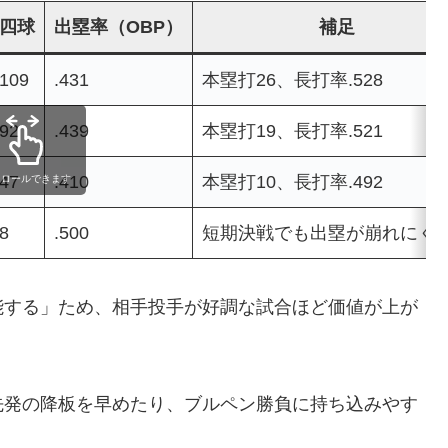
四球
出塁率（OBP）
補足
109
.431
本塁打26、長打率.528
92
.439
本塁打19、長打率.521
47
.410
本塁打10、長打率.492
クロールできます
8
.500
短期決戦でも出塁が崩れにく
能する」ため、相手投手が好調な試合ほど価値が上が
先発の降板を早めたり、ブルペン勝負に持ち込みやす