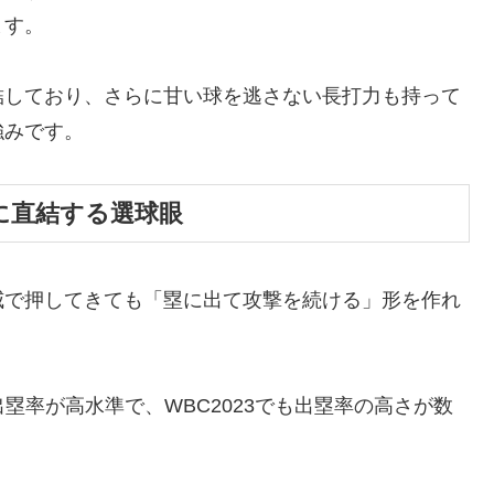
ます。
結しており、さらに甘い球を逃さない長打力も持って
強みです。
に直結する選球眼
威で押してきても「塁に出て攻撃を続ける」形を作れ
塁率が高水準で、WBC2023でも出塁率の高さが数