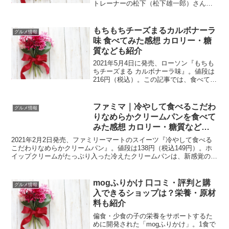
トレーナーの松下（松下雄一郎）さん
（スリムファイフードテクノロジー株式
会社の代表）が2年の歳月をかけて開発し
た、たんぱく質たっぷりで低糖質・低脂
もちもちチーズまるカルボナーラ
グルメ情報
質のボディメイク向...
味 食べてみた感想 カロリー・糖
質なども紹介
2021年5月4日に発売、ローソン『もちも
ちチーズまる カルボナーラ味』。値段は
216円（税込）。この記事では、食べてみ
た感想と栄養成分（カロリー・糖質な
ど）を紹介します。栄養成分 カロリ
ー 216kcal たんぱく質7.3g 脂質
ファミマ｜冷やして食べるこだわ
グルメ情報
11...
りなめらかクリームパンを食べて
みた感想 カロリー・糖質なども
紹介
2021年2月2日発売、ファミリーマートのスイーツ『冷やして食べる
こだわりなめらかクリームパン』。値段は138円（税込149円）。ホ
イップクリームがたっぷり入った冷えたクリームパンは、新感覚のス
イーツ。この記事では、カロリー・糖質などの栄養...
mogふりかけ 口コミ・評判と購
グルメ情報
入できるショップは？栄養・原材
料も紹介
偏食・少食の子の栄養をサポートするた
めに開発された「mogふりかけ」。1食で