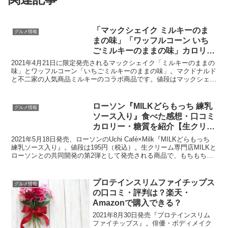
「マックシェイク ミルキーのま
グルメ情報
まの味」「ワッフルコーン いち
ごミルキーのままの味」カロリ
ー・糖質と口コミは？
2021年4月21日に限定発売されるマックシェイク「ミルキーのままの
味」とワッフルコーン「いちごミルキーのままの味」。マクドナルド
と不二家の人気商品ミルキーのコラボ商品です。値段はマックシェイ
ク「ミルキーのままの味」Sサイズ120円/Mサイ...
ローソン『MILKどらもっち 練乳
グルメ情報
ソース入り』食べた感想・口コミ
カロリー・糖質を紹介【生クリー
ム専門店ミルクと共同開発商品】
2021年5月18日発売、ローソンのUchi Café×Milk『MILKどらもっち
練乳ソース入り』。値段は195円（税込）。生クリーム専門店MILKと
ローソンとの共同開発の第2弾として発売される商品で、もちもち生
地でホイップクリームと練...
プロテインスリムファイチップス
グルメ情報
の口コミ・評判は？楽天・
Amazonで購入できる？
2021年8月30日発売『プロテインスリム
ファイチップス』。俳優・ボディメイク