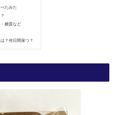
食べたみた
は？
ー・糖質など
限は？何日間保つ？