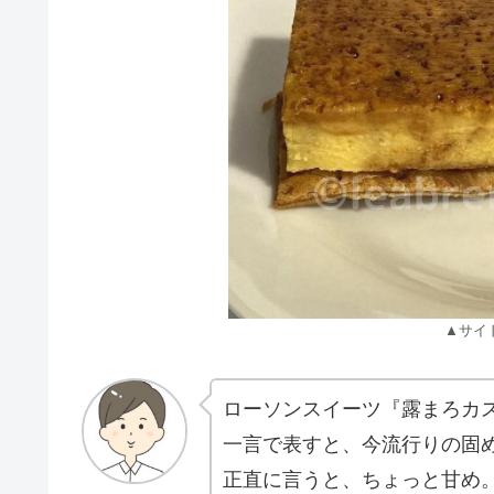
▲サイ
ローソンスイーツ『露まろカ
一言で表すと、今流行りの固
正直に言うと、ちょっと甘め