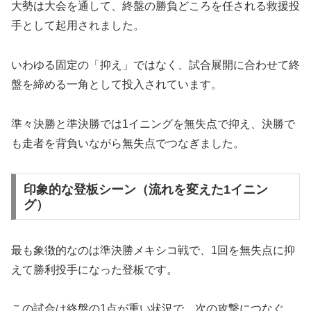
大勢は大会を通して、終盤の勝負どころを任される救援投
手として起用されました。
いわゆる固定の「抑え」ではなく、試合展開に合わせて終
盤を締める一角として投入されています。
準々決勝と準決勝では1イニングを無失点で抑え、決勝で
も走者を背負いながら無失点でつなぎました。
印象的な登板シーン（流れを変えた1イニン
グ）
最も象徴的なのは準決勝メキシコ戦で、1回を無失点に抑
えて勝利投手になった登板です。
この試合は終盤の1点が重い状況で、次の攻撃につなぐ