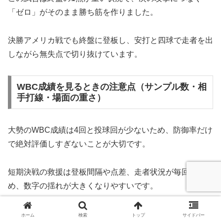
「ゼロ」がそのまま勝ち筋を作りました。
決勝アメリカ戦でも終盤に登板し、安打と四球で走者を出
しながら無失点で切り抜けています。
WBC成績を見るときの注意点（サンプル数・相
手打線・場面の重さ）
大勢のWBC成績は4回と投球回が少ないため、防御率だけ
で絶対評価しすぎないことが大切です。
短期決戦の救援は登板間隔や点差、走者状況が毎回違うた
め、数字の揺れが大きくなりやすいです。
そのうえで、終盤で無失点を積み重ねた事実は、球威だけ
ホーム
検索
トップ
サイドバー