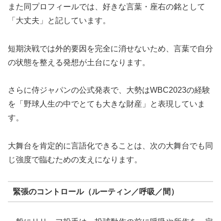
また同プロフィールでは、好きな言葉・座右の銘として
「大丈夫」と記しています。
短期決戦では外的要因を完全に消せないため、言葉で自分
の状態を整える発想が土台になります。
さらに侍ジャパンの公式発表で、大勢はWBC2023の経験
を「野球人生の中でとても大きな財産」と表現していま
す。
大舞台を肯定的に言語化できることは、次の大舞台でも同
じ強度で臨むための支えになります。
緊張のコントロール（ルーティン／呼吸／間）