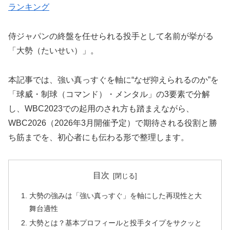
ランキング
侍ジャパンの終盤を任せられる投手として名前が挙がる
「大勢（たいせい）」。
本記事では、強い真っすぐを軸に“なぜ抑えられるのか”を
「球威・制球（コマンド）・メンタル」の3要素で分解
し、WBC2023での起用のされ方も踏まえながら、
WBC2026（2026年3月開催予定）で期待される役割と勝
ち筋までを、初心者にも伝わる形で整理します。
目次
大勢の強みは「強い真っすぐ」を軸にした再現性と大
舞台適性
大勢とは？基本プロフィールと投手タイプをサクッと