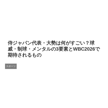
侍ジャパン代表・大勢は何がすごい？球
威・制球・メンタルの3要素とWBC2026で
期待されるもの
スポーツ