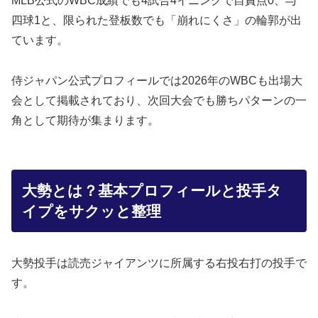
MLB公式のWBC成績でも4試合4イニングで自責点0、与
四球1と、限られた登板数でも「崩れにくさ」の輪郭が出
ています。
侍ジャパン公式プロフィールでは2026年のWBCも出場大
会として掲載されており、次回大会でも勝ちパターンの一
角として期待が集まります。
大勢とは？基本プロフィールと投手タ
イプをサクッと整理
大勢投手は読売ジャイアンツに所属する右投右打の投手で
す。