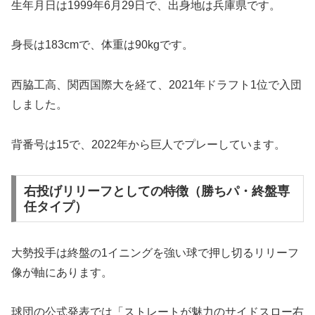
生年月日は1999年6月29日で、出身地は兵庫県です。
身長は183cmで、体重は90kgです。
西脇工高、関西国際大を経て、2021年ドラフト1位で入団
しました。
背番号は15で、2022年から巨人でプレーしています。
右投げリリーフとしての特徴（勝ちパ・終盤専
任タイプ）
大勢投手は終盤の1イニングを強い球で押し切るリリーフ
像が軸にあります。
球団の公式発表では「ストレートが魅力のサイドスロー右