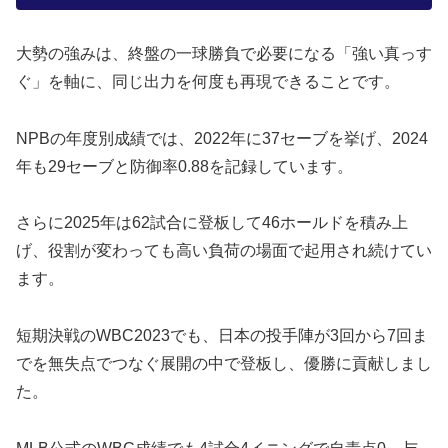
大勢の強みは、終盤の一球勝負で必要になる「強い真っす
ぐ」を軸に、同じ出力を何度も再現できることです。
NPBの年度別成績では、2022年に37セーブを挙げ、2024
年も29セーブと防御率0.88を記録しています。
さらに2025年は62試合に登板して46ホールドを積み上
げ、役割が変わっても高い負荷の場面で起用され続けてい
ます。
短期決戦のWBC2023でも、日本の投手陣が3回から7回ま
でを無失点でつなぐ展開の中で登板し、優勝に貢献しまし
た。