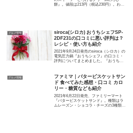
餅』。値段は213円（税込230円）。わら
び餅にきな粉とホイップクリームをトッ
ピング、黒蜜付きの和スイーツ。とって
もおいしそうですが、実際にはおいし
い？おいしくない...
siroca(シロカ) おうちシェフSP-
グルメ情報
2DF231の口コミに悪い評判は？
レシピ・使い方も紹介
2021年9月24日発売のsiroca（シロカ）の
電気圧力鍋『おうちシェフ』の口コミ・
評判についてまとめました。『おうちシ
ェフ』の口コミは良い評判が多く、大き
く分けと電気圧力鍋で作った料理がおい
しいこと、そして操作がシンプルで簡単
ファミマ｜バタービスケットサン
グルメ情報
に作れると...
ド 食べてみた感想・口コミ カロ
リー・糖質なども紹介
2021年6月22日発売、ファミリーマート
『バタービスケットサンド』。種類はラ
ムレーズン・ショコラ・チーズの3種類。
値段はラムレーズンが230円（税込248
円）、ショコラ・チーズは212円（税込
228円）。バターチーズクリームやショコ
ラクリ...