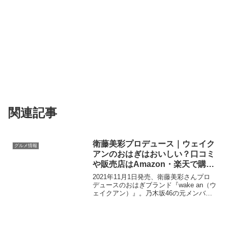
関連記事
衛藤美彩プロデュース｜ウェイク
グルメ情報
アンのおはぎはおいしい？口コミ
や販売店はAmazon・楽天で購入
は？
2021年11月1日発売、衛藤美彩さんプロ
デュースのおはぎブランド『wake an（ウ
ェイクアン）』。乃木坂46の元メンバー
で現在ファッションモデル・タレントで
アスリートフードマイスターも資格を所
持するの衛藤美彩さんがプロデュースし
たおはぎ...