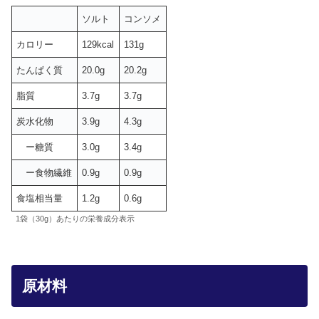
ソルト
コンソメ
カロリー
129kcal
131g
たんぱく質
20.0g
20.2g
脂質
3.7g
3.7g
炭水化物
3.9g
4.3g
ー糖質
3.0g
3.4g
ー食物繊維
0.9g
0.9g
食塩相当量
1.2g
0.6g
1袋（30g）あたりの栄養成分表示
原材料