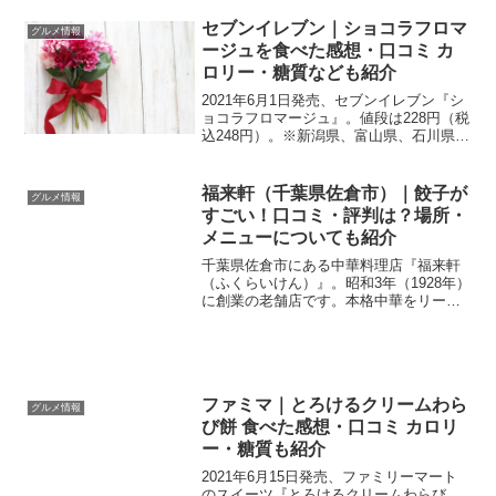
セブンイレブン｜ショコラフロマ
グルメ情報
ージュを食べた感想・口コミ カ
ロリー・糖質なども紹介
2021年6月1日発売、セブンイレブン『シ
ョコラフロマージュ』。値段は228円（税
込248円）。※新潟県、富山県、石川県、
九州では2021年5月26日発売。気になる
新発売のコンビニスイーツですが、おい
しいのか？それともおいしくない？気に
福来軒（千葉県佐倉市）｜餃子が
グルメ情報
なり...
すごい！口コミ・評判は？場所・
メニューについても紹介
千葉県佐倉市にある中華料理店『福来軒
（ふくらいけん）』。昭和3年（1928年）
に創業の老舗店です。本格中華をリーズ
ナブルな価格で楽しめるメニュー。その
中でも有名なのが手作りジャンボ餃子。
ジャンボ餃子以外にメニューが豊富。こ
の記事では、千葉県...
ファミマ｜とろけるクリームわら
グルメ情報
び餅 食べた感想・口コミ カロリ
ー・糖質も紹介
2021年6月15日発売、ファミリーマート
のスイーツ『とろけるクリームわらび